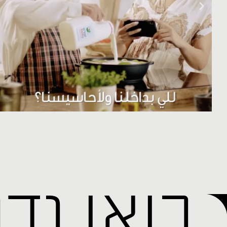
בואו נד